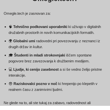
Omegle.tech je zasnovan za:
🧠
Tehnično podkovani uporabniki
ki uživajo v digitalnih
družabnih prostorih in novih komunikacijskih formatih.
🌍
Globalni umi
radovedni pri povezovanju z neznanci iz
drugih držav in kultur.
🎓
Študenti in mladi strokovnjaki
iščem spontane
pogovore brez zavezovanja k družbenim medijem.
💻
Ljudje, ki cenijo zasebnost
a si še vedno želijo pristne
interakcije.
😎
Raziskovalci pozno v noč
ki hrepenijo po klepetih v
realnem času z zanimivimi ljudmi.
Ne glede na to, ali ste tukaj za zabavo, radovednost ali
poglobljene pogovore – Omegle je vaša izhodiščna točka.