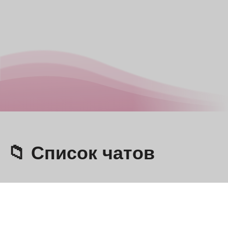
📁 Список чатов
Omegle
- Онлайн-видеочат с незнакомцами!